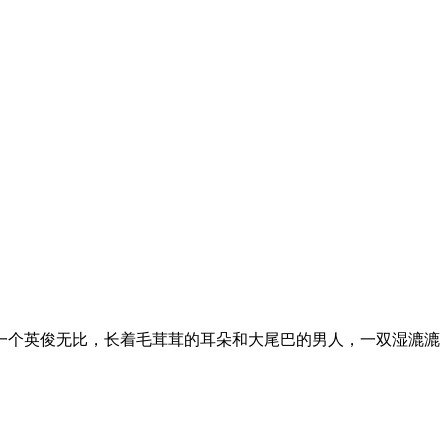
一个英俊无比，长着毛茸茸的耳朵和大尾巴的男人，一双湿漉漉
？