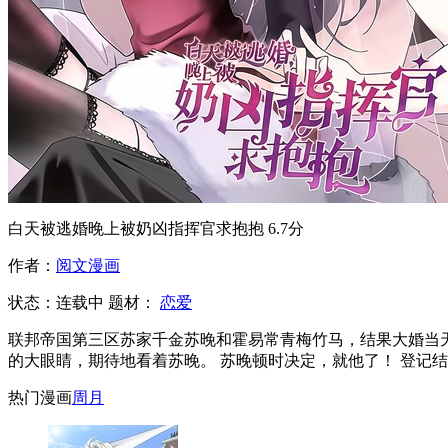
白天被逃婚晚上被奶凶指挥官求抱抱
6.7分
作者：
阅文漫画
状态：
连载中
题材：
恋爱
联邦帝国第三区苏家千金苏晚和霍易常青梅竹马，结果大婚当
的大眼睛，期待地看着苏晚。 苏晚顿时决定，就他了！ 登记
热门漫画
周
月