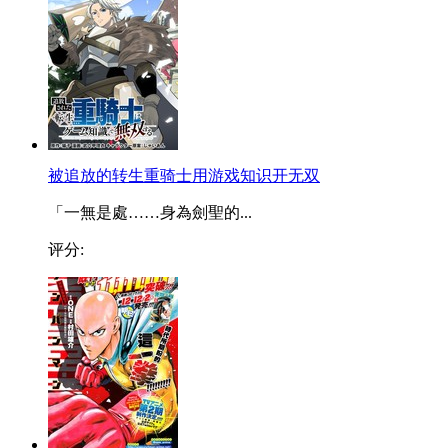
被追放的转生重骑士用游戏知识开无双
「一無是處……身為劍聖的...
评分: