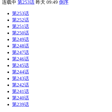
连载中
第253话
昨天 09:49
倒序
第253话
第252话
第251话
第250话
第249话
第248话
第247话
第246话
第245话
第244话
第243话
第242话
第241话
第240话
第239话