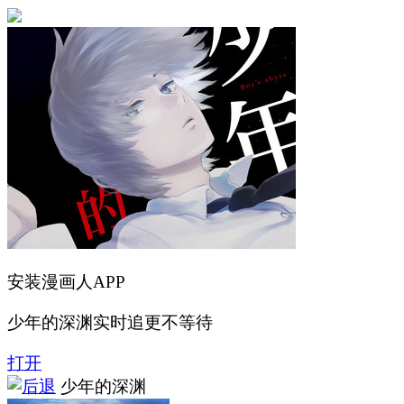
安装漫画人APP
少年的深渊实时追更不等待
打开
少年的深渊