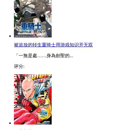
被追放的转生重骑士用游戏知识开无双
「一無是處……身為劍聖的...
评分: