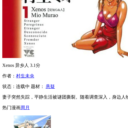
Xenos 异乡人
3.1分
作者：
村生未央
状态：
连载中
题材：
悬疑
妻子突然失踪，平静生活被谜团撕裂。随着调查深入，身边人
热门漫画
周
月