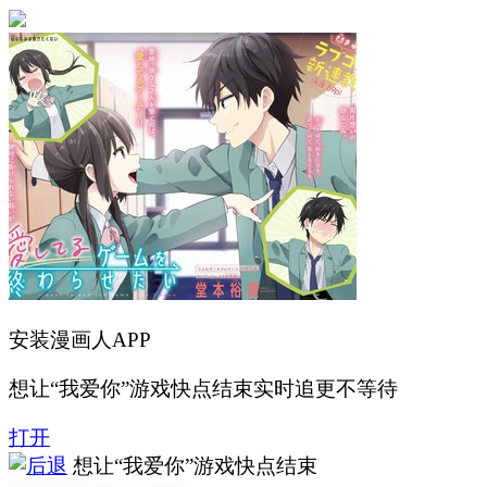
安装漫画人APP
想让“我爱你”游戏快点结束实时追更不等待
打开
想让“我爱你”游戏快点结束