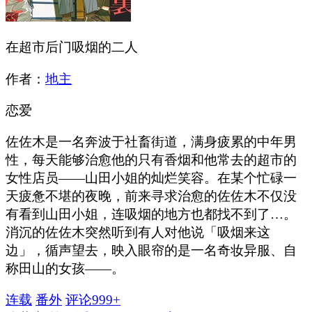
在超市后门吸烟的二人
作者：
地主
恋爱
佐佐木是一名奔波于社畜街道，满身疲累的中年男
性，每天能够治愈他的只有香烟和他常去的超市的
女性店员——山田小姐的灿烂笑容。在某个忙碌一
天疲惫不堪的夜晚，前来寻求治愈的佐佐木不仅没
有看到山田小姐，连吸烟的地方也都找不到了…。
消沉的佐佐木突然听到有人对他说「吸烟来这
边」，循声望去，映入眼帘的是一名奇妆异服、自
称田山的女孩——。
连载
番外
评论
999+