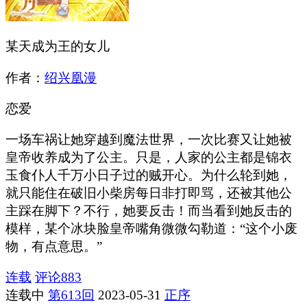
某天成为王的女儿
作者：
绍兴凰漫
恋爱
一场车祸让她穿越到魔法世界，一次比赛又让她被
皇帝收养成为了公主。只是，人家的公主都是锦衣
玉食仆人千万小日子过的贼开心。为什么轮到她，
就只能住在破旧小柴房每日非打即骂，还被其他公
主踩在脚下？不行，她要反击！而当看到她反击的
模样，某个冰块脸皇帝嘴角微微勾勒道：“这个小废
物，有点意思。”
连载
评论
883
连载中
第613回
2023-05-31
正序