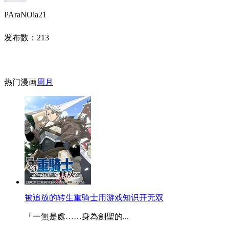
PAraNOia21
发布数：
213
热门漫画
周
月
被追放的转生重骑士用游戏知识开无双
「一無是處……身為劍聖的...