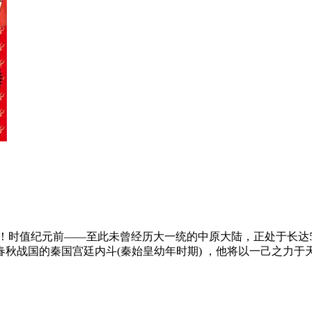
！时值纪元前——至此未曾经历大一统的中原大陆，正处于长达5
秋战国的秦国宫廷内斗(秦始皇幼年时期) ，他将以一己之力于