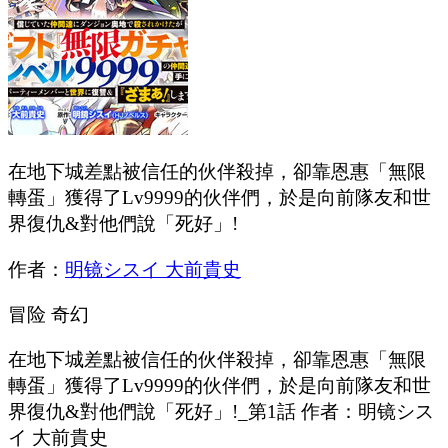
在地下城差點被信任的伙伴殺掉，卻靠恩惠「無限
轉蛋」獲得了Lv9999的伙伴們，於是向前隊友和世
界復仇&對他們說「死好」!
作者：
明镜シスイ 大前貴史
冒险
奇幻
在地下城差點被信任的伙伴殺掉，卻靠恩惠「無限
轉蛋」獲得了Lv9999的伙伴們，於是向前隊友和世
界復仇&對他們說「死好」!_第1話 作者：明镜シス
イ 大前貴史