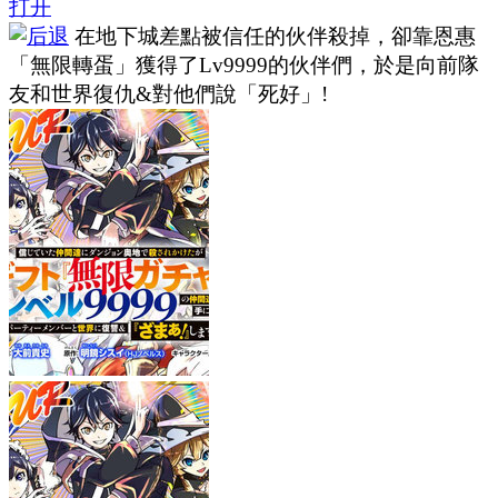
打开
在地下城差點被信任的伙伴殺掉，卻靠恩惠
「無限轉蛋」獲得了Lv9999的伙伴們，於是向前隊
友和世界復仇&對他們說「死好」!