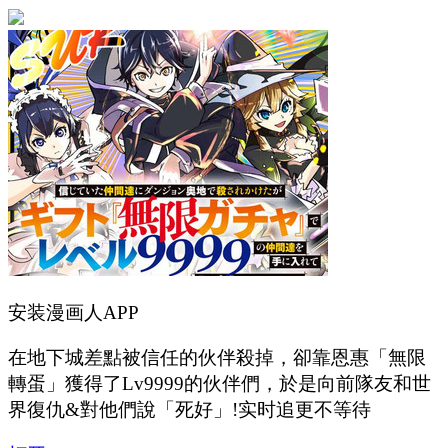
安装漫画人APP
在地下城差點被信任的伙伴殺掉，卻靠恩惠「無限
轉蛋」獲得了Lv9999的伙伴們，於是向前隊友和世
界復仇&對他們說「死好」!实时追更不等待